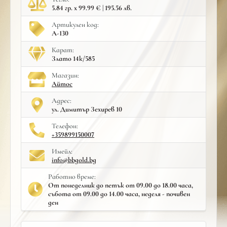
5.84 гр. x 99.99 € | 195.56 лв.
Артикулен код:
A-130
Карат:
Злато 14к/585
Mагазин:
Айтос
Адрес:
ул. Димитър Зехирев 10
Телефон:
+359899150007
Имейл:
info@bbgold.bg
Работно време:
От понеделник до петък от 09.00 до 18.00 часа,
събота от 09.00 до 14.00 часа, неделя - почивен
ден