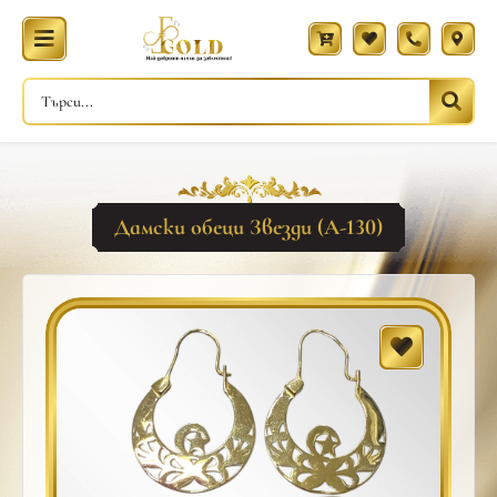
Дамски обеци Звезди (A-130)