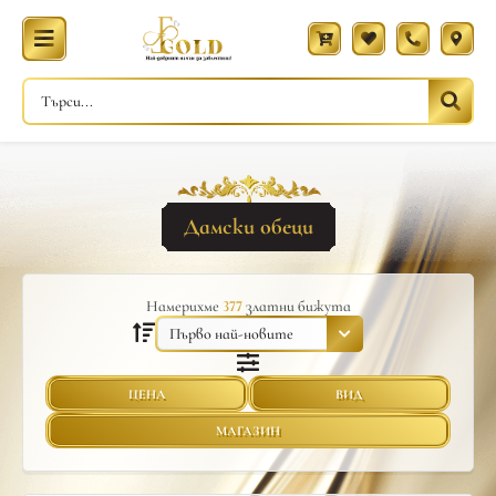
Дамски обеци
Намерихме
377
златни бижута
ЦЕНА
ВИД
МАГАЗИН