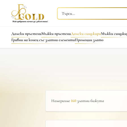
Дамски пръстени
Мъжки пръстени
Дамски синджири
Мъжки синджи
Гривни на конец със златни елементи
Промоции злато
Намерихме
160
златни бижута