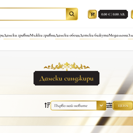
0.00 € | 0.00 ЛВ.
ри
Дамски гривни
Мъжки гривни
Дамски обеци
Детски бижута
Медальони
Зл
Дамски синджири
ЦЕНА