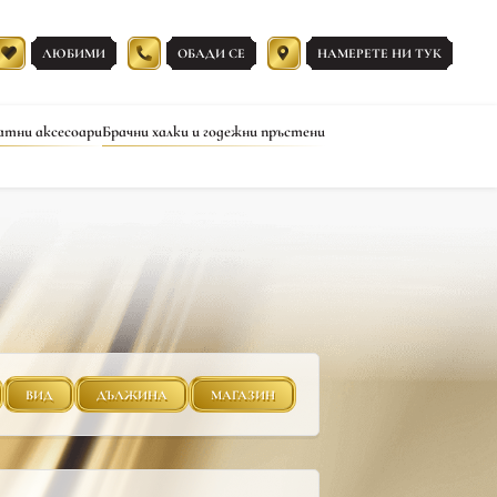
ЛЮБИМИ
ОБАДИ СЕ
НАМЕРЕТЕ НИ ТУК
атни аксесоари
Брачни халки и годежни пръстени
ВИД
ДЪЛЖИНА
МАГАЗИН