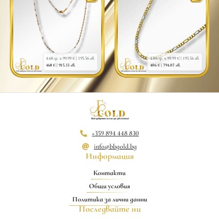
4.68 гр. x 99.99 € |
195.56 лв.
4.06 гр. x 99.99 € |
195.56 лв.
468 € |
915.33 лв.
406 € |
794.07 лв.
+359 894 448 830
info@bbgold.bg
Информация
Контакти
Общи условия
Политика за лични данни
Последвайте ни