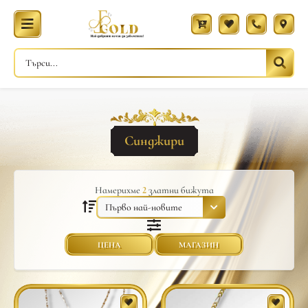
Синджири
Намерихме
2
златни бижута
ЦЕНА
МАГАЗИН