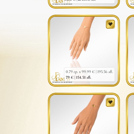
0.79 гр. x 99.99 € |
195.56 лв.
79 € |
154.51 лв.