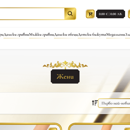
0.00 € | 0.00 ЛВ.
ри
Дамски гривни
Мъжки гривни
Дамски обеци
Детски бижута
Медальони
Зл
Жени