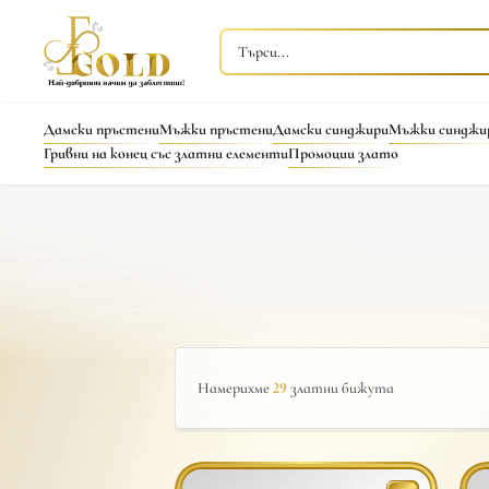
Дамски пръстени
Мъжки пръстени
Дамски синджири
Мъжки синджи
Гривни на конец със златни елементи
Промоции злато
Намерихме
29
златни бижута