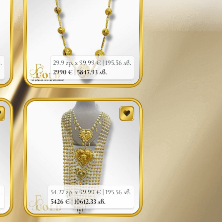
.
29.9 гр. x 99.99 € |
195.56 лв.
2990 € |
5847.93 лв.
.
54.27 гр. x 99.99 € |
195.56 лв.
5426 € |
10612.33 лв.