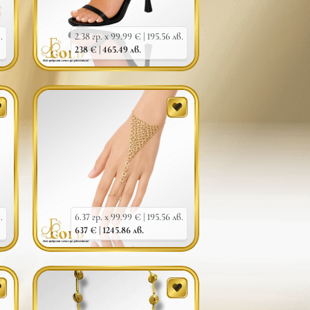
.
2.38 гр. x 99.99 € |
195.56 лв.
238 € |
465.49 лв.
.
6.37 гр. x 99.99 € |
195.56 лв.
637 € |
1245.86 лв.