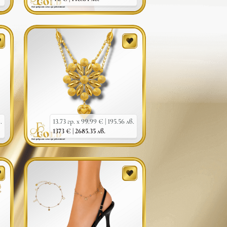
.
13.73 гр. x 99.99 € |
195.56 лв.
1373 € |
2685.35 лв.