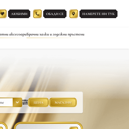
ЛЮБИМИ
ОБАДИ СЕ
НАМЕРЕТЕ НИ ТУК
атни аксесоари
Брачни халки и годежни пръстени
ЦЕНА
МАГАЗИН