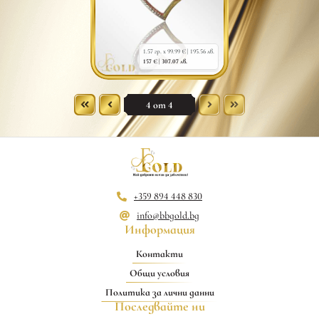
1.57 гр. x 99.99 € |
195.56 лв.
157 € |
307.07 лв.
4 от 4
+359 894 448 830
info@bbgold.bg
Информация
Контакти
Общи условия
Политика за лични данни
Последвайте ни