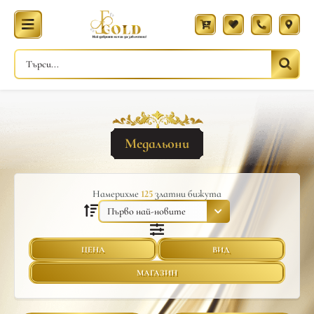
Медальони
Намерихме
125
златни бижута
ЦЕНА
ВИД
МАГАЗИН