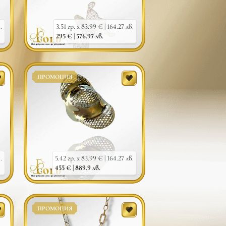
.
3.51 гр. x 83.99 € |
164.27 лв.
295 € |
576.97 лв.
ПРОМОЦИЯ
.
5.42 гр. x 83.99 € |
164.27 лв.
455 € |
889.9 лв.
ПРОМОЦИЯ