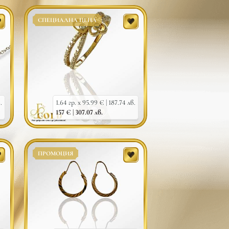
СПЕЦИАЛНА ЦЕНА
.
1.64 гр. x 95.99 € |
187.74 лв.
157 € |
307.07 лв.
ПРОМОЦИЯ