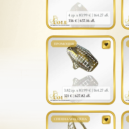
4 гр. x 83.99 € |
164.27 лв.
336 € |
657.16 лв.
ПРОМОЦИЯ
3.82 гр. x 83.99 € |
164.27 лв.
321 € |
627.82 лв.
СПЕЦИАЛНА ЦЕНА