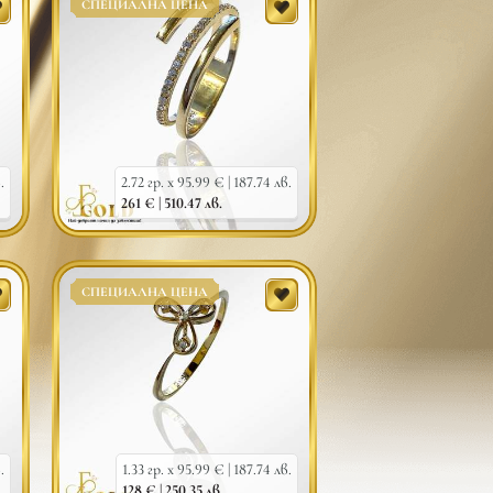
СПЕЦИАЛНА ЦЕНА
.
2.72 гр. x 95.99 € |
187.74 лв.
261 € |
510.47 лв.
СПЕЦИАЛНА ЦЕНА
.
1.33 гр. x 95.99 € |
187.74 лв.
128 € |
250.35 лв.