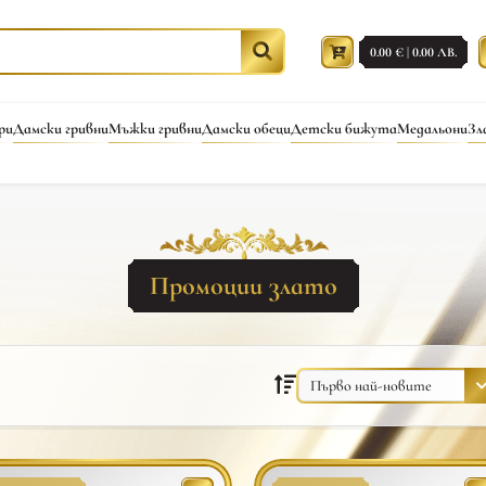
0.00 € | 0.00 ЛВ.
ри
Дамски гривни
Мъжки гривни
Дамски обеци
Детски бижута
Медальони
Зл
Промоции злато