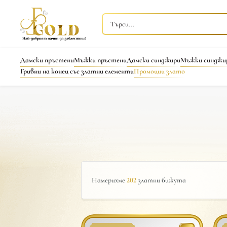
Дамски пръстени
Мъжки пръстени
Дамски синджири
Мъжки синджи
Гривни на конец със златни елементи
Промоции злато
Намерихме
202
златни бижута