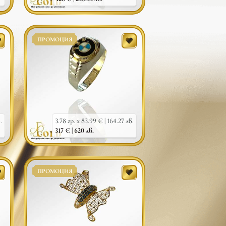
ПРОМОЦИЯ
.
3.78 гр. x 83.99 € |
164.27 лв.
317 € |
620 лв.
ПРОМОЦИЯ