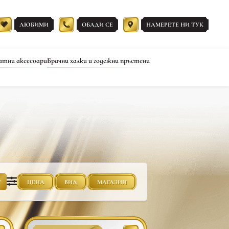
ЛЮБИМИ
ОБАДИ СЕ
НАМЕРЕТЕ НИ ТУК
атни аксесоари
Брачни халки и годежни пръстени
ЦЕНА
ВИД
МАГАЗИН