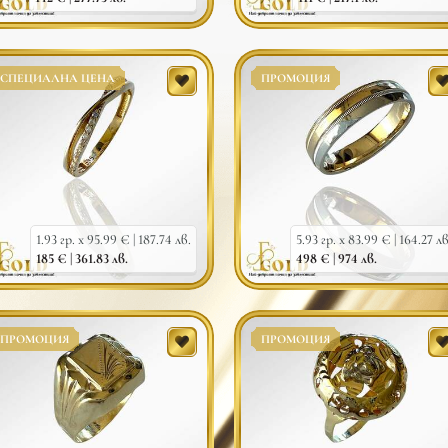
СПЕЦИАЛНА ЦЕНА
ПРОМОЦИЯ
1.93 гр. x 95.99 € |
187.74 лв.
5.93 гр. x 83.99 € |
164.27 лв
185 € |
361.83 лв.
498 € |
974 лв.
ПРОМОЦИЯ
ПРОМОЦИЯ