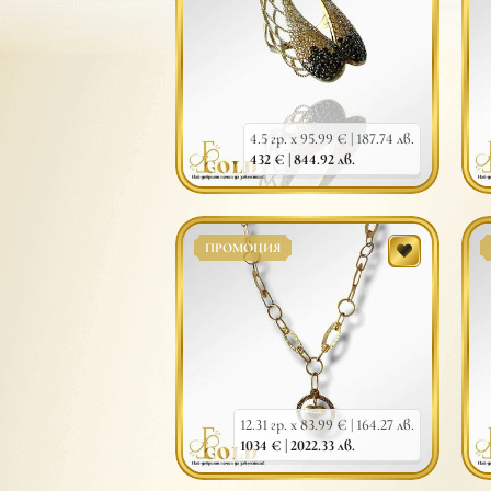
4.5 гр. x 95.99 € |
187.74 лв.
432 € |
844.92 лв.
ПРОМОЦИЯ
12.31 гр. x 83.99 € |
164.27 лв.
1034 € |
2022.33 лв.