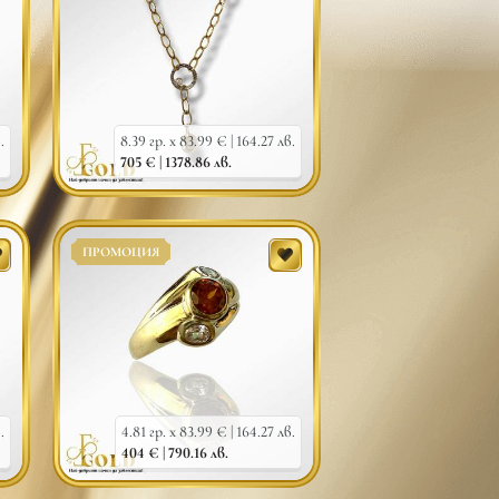
.
8.39 гр. x 83.99 € |
164.27 лв.
705 € |
1378.86 лв.
ПРОМОЦИЯ
.
4.81 гр. x 83.99 € |
164.27 лв.
404 € |
790.16 лв.